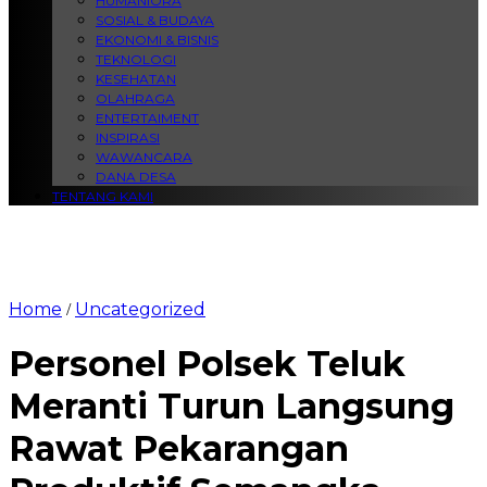
HUMANIORA
SOSIAL & BUDAYA
EKONOMI & BISNIS
TEKNOLOGI
KESEHATAN
OLAHRAGA
ENTERTAIMENT
INSPIRASI
WAWANCARA
DANA DESA
TENTANG KAMI
Home
Uncategorized
/
Personel Polsek Teluk
Meranti Turun Langsung
Rawat Pekarangan