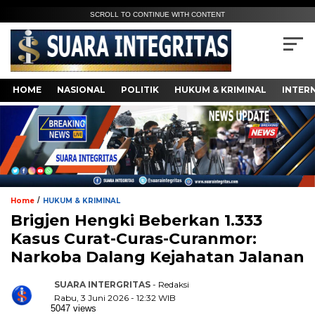
SCROLL TO CONTINUE WITH CONTENT
HOME
NASIONAL
POLITIK
HUKUM & KRIMINAL
INTER
/
Home
HUKUM & KRIMINAL
Brigjen Hengki Beberkan 1.333
Kasus Curat-Curas-Curanmor:
Narkoba Dalang Kejahatan Jalanan
SUARA INTERGRITAS
- Redaksi
Rabu, 3 Juni 2026 - 12:32 WIB
5047 views