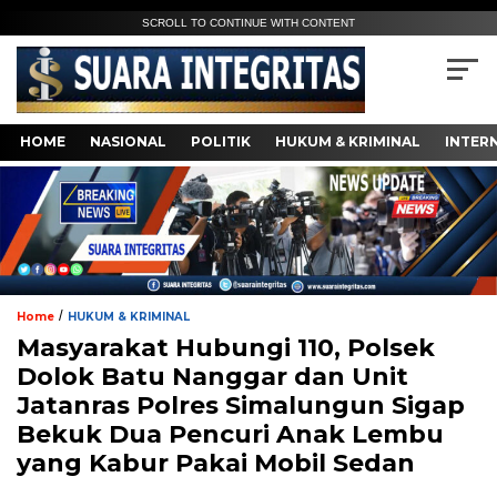
SCROLL TO CONTINUE WITH CONTENT
HOME
NASIONAL
POLITIK
HUKUM & KRIMINAL
INTER
/
Home
HUKUM & KRIMINAL
Masyarakat Hubungi 110, Polsek
Dolok Batu Nanggar dan Unit
Jatanras Polres Simalungun Sigap
Bekuk Dua Pencuri Anak Lembu
yang Kabur Pakai Mobil Sedan