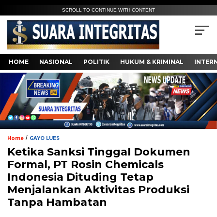
SCROLL TO CONTINUE WITH CONTENT
HOME
NASIONAL
POLITIK
HUKUM & KRIMINAL
INTER
/
Home
GAYO LUES
Ketika Sanksi Tinggal Dokumen
Formal, PT Rosin Chemicals
Indonesia Dituding Tetap
Menjalankan Aktivitas Produksi
Tanpa Hambatan