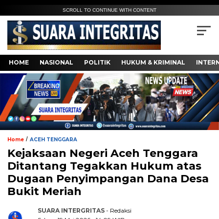
SCROLL TO CONTINUE WITH CONTENT
HOME
NASIONAL
POLITIK
HUKUM & KRIMINAL
INTER
/
Home
ACEH TENGGARA
Kejaksaan Negeri Aceh Tenggara
Ditantang Tegakkan Hukum atas
Dugaan Penyimpangan Dana Desa
Bukit Meriah
SUARA INTERGRITAS
- Redaksi