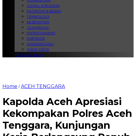
HUMANIORA
SOSIAL & BUDAYA
EKONOMI & BISNIS
TEKNOLOGI
KESEHATAN
OLAHRAGA
ENTERTAIMENT
INSPIRASI
WAWANCARA
DANA DESA
TENTANG KAMI
Home
ACEH TENGGARA
/
Kapolda Aceh Apresiasi
Kekompakan Polres Aceh
Tenggara, Kunjungan