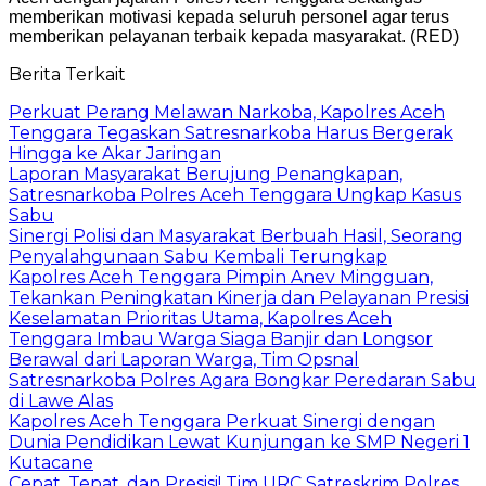
memberikan motivasi kepada seluruh personel agar terus
memberikan pelayanan terbaik kepada masyarakat. (RED)
Berita Terkait
Perkuat Perang Melawan Narkoba, Kapolres Aceh
Tenggara Tegaskan Satresnarkoba Harus Bergerak
Hingga ke Akar Jaringan
Laporan Masyarakat Berujung Penangkapan,
Satresnarkoba Polres Aceh Tenggara Ungkap Kasus
Sabu
Sinergi Polisi dan Masyarakat Berbuah Hasil, Seorang
Penyalahgunaan Sabu Kembali Terungkap
Kapolres Aceh Tenggara Pimpin Anev Mingguan,
Tekankan Peningkatan Kinerja dan Pelayanan Presisi
Keselamatan Prioritas Utama, Kapolres Aceh
Tenggara Imbau Warga Siaga Banjir dan Longsor
Berawal dari Laporan Warga, Tim Opsnal
Satresnarkoba Polres Agara Bongkar Peredaran Sabu
di Lawe Alas
Kapolres Aceh Tenggara Perkuat Sinergi dengan
Dunia Pendidikan Lewat Kunjungan ke SMP Negeri 1
Kutacane
Cepat, Tepat, dan Presisi! Tim URC Satreskrim Polres