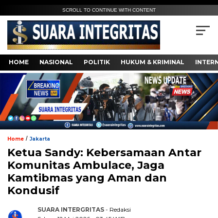
SCROLL TO CONTINUE WITH CONTENT
HOME
NASIONAL
POLITIK
HUKUM & KRIMINAL
INTER
/
Home
Jakarta
Ketua Sandy: Kebersamaan Antar
Komunitas Ambulace, Jaga
Kamtibmas yang Aman dan
Kondusif
SUARA INTERGRITAS
- Redaksi