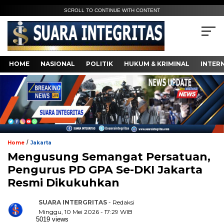
SCROLL TO CONTINUE WITH CONTENT
HOME
NASIONAL
POLITIK
HUKUM & KRIMINAL
INTER
/
Home
Jakarta
Mengusung Semangat Persatuan,
Pengurus PD GPA Se-DKI Jakarta
Resmi Dikukuhkan
SUARA INTERGRITAS
- Redaksi
Minggu, 10 Mei 2026 - 17:29 WIB
5019 views