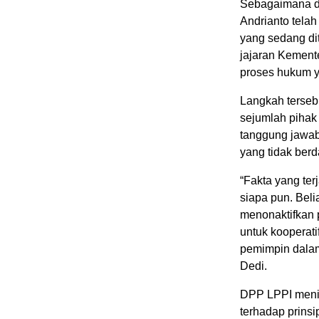
Sebagaimana di
Andrianto telah
yang sedang dit
jajaran Kement
proses hukum y
Langkah terseb
sejumlah pihak
tanggung jawab
yang tidak ber
“Fakta yang ter
siapa pun. Bel
menonaktifkan p
untuk kooperati
pemimpin dalam
Dedi.
DPP LPPI menil
terhadap prinsi