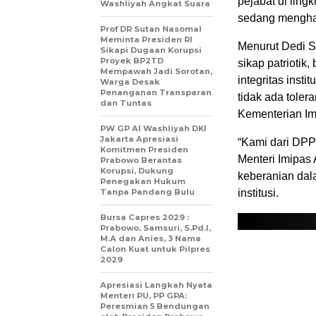
pejabat di lin
Washliyah Angkat Suara
sedang menghad
Prof DR Sutan Nasomal
Meminta Presiden RI
Menurut Dedi S
Sikapi Dugaan Korupsi
Proyek BP2TD
sikap patrioti
Mempawah Jadi Sorotan,
integritas inst
Warga Desak
Penanganan Transparan
tidak ada tole
dan Tuntas
Kementerian Im
PW GP Al Washliyah DKI
Jakarta Apresiasi
“Kami dari DPP
Komitmen Presiden
Menteri Imipas
Prabowo Berantas
Korupsi, Dukung
keberanian da
Penegakan Hukum
Tanpa Pandang Bulu
institusi.
Bursa Capres 2029 :
Prabowo, Samsuri, S.Pd.I,
M.A dan Anies, 3 Nama
Calon Kuat untuk Pilpres
2029
Apresiasi Langkah Nyata
Menteri PU, PP GPA:
Peresmian 5 Bendungan