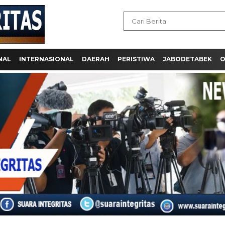
NAL
INTERNASIONAL
DAERAH
PERISTIWA
JABODETABEK
O