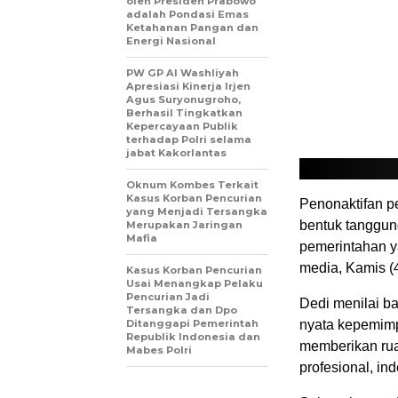
oleh Presiden Prabowo
adalah Pondasi Emas
Ketahanan Pangan dan
Energi Nasional
PW GP Al Washliyah
Apresiasi Kinerja Irjen
Agus Suryonugroho,
Berhasil Tingkatkan
Kepercayaan Publik
terhadap Polri selama
jabat Kakorlantas
Oknum Kombes Terkait
Kasus Korban Pencurian
Penonaktifan p
yang Menjadi Tersangka
bentuk tanggun
Merupakan Jaringan
Mafia
pemerintahan y
media, Kamis (4
Kasus Korban Pencurian
Usai Menangkap Pelaku
Pencurian Jadi
Dedi menilai b
Tersangka dan Dpo
Ditanggapi Pemerintah
nyata kepemimp
Republik Indonesia dan
memberikan rua
Mabes Polri
profesional, in