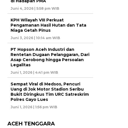
di Hadapan PMA
Juni 4, 2026 | 5:58 pm WIB
KPH Wilayah VIII Perkuat
Pengamanan Hasil Hutan dan Tata
Niaga Getah Pinus
Juni 3, 2026 | 10:14 am WIB
PT Hopson Aceh Industri dan
Rentetan Dugaan Pelanggaran, Dari
Asap Cerobong hingga Persoalan
Legalitas
Juni 1, 2026 | 4:41 pm WIB
Sempat Viral di Medsos, Pencuri
Uang di Jok Motor Stadion Seribu
Bukit Diringkus Tim URC Satreskrim
Polres Gayo Lues
Juni 1, 2026 | 1:56 pm WIB
ACEH TENGGARA