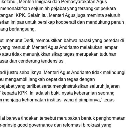
ketahui, Menteri Imigrasi dan Pemasyarakatan Agus
 menonaktifkan sejumlah pejabat yang tersangkut perkara
angani KPK. Selain itu, Menteri Agus juga meminta seluruh
erian Imipas untuk bersikap kooperatif dan mendukung penuh
ang berlangsung.
ut, menurut Dedi, membuktikan bahwa narasi yang beredar di
 yang menuduh Menteri Agus Andrianto melakukan lempar
 atau tidak menunjukkan sikap tegas merupakan tuduhan
dasar dan cenderung tendensius.
jadi justru sebaliknya. Menteri Agus Andrianto tidak melindungi
iau mengambil langkah cepat dan tegas dengan
ejabat yang terlibat serta menginstruksikan seluruh jajaran
f kepada KPK. Ini adalah bukti nyata keberanian seorang
 menjaga kehormatan institusi yang dipimpinnya,” tegas
ai bahwa tindakan tersebut merupakan bentuk penghormatan
p-prinsip good governance dan reformasi birokrasi yang