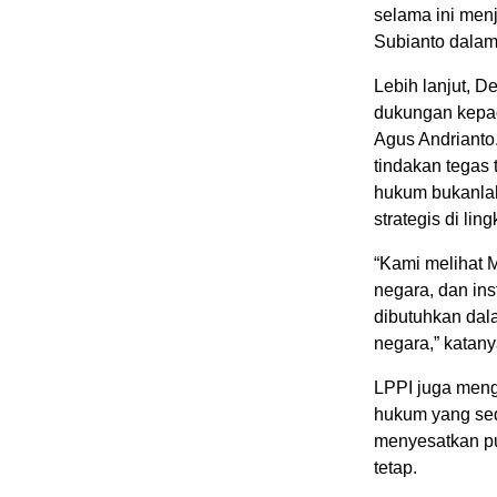
selama ini men
Subianto dalam
Lebih lanjut, 
dukungan kepa
Agus Andrianto
tindakan tegas
hukum bukanlah
strategis di li
“Kami melihat 
negara, dan inst
dibutuhkan da
negara,” katany
LPPI juga meng
hukum yang sed
menyesatkan p
tetap.