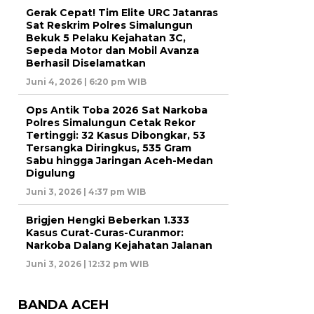
Gerak Cepat! Tim Elite URC Jatanras
Sat Reskrim Polres Simalungun
Bekuk 5 Pelaku Kejahatan 3C,
Sepeda Motor dan Mobil Avanza
Berhasil Diselamatkan
Juni 4, 2026 | 6:20 pm WIB
Ops Antik Toba 2026 Sat Narkoba
Polres Simalungun Cetak Rekor
Tertinggi: 32 Kasus Dibongkar, 53
Tersangka Diringkus, 535 Gram
Sabu hingga Jaringan Aceh-Medan
Digulung
Juni 3, 2026 | 4:37 pm WIB
Brigjen Hengki Beberkan 1.333
Kasus Curat-Curas-Curanmor:
Narkoba Dalang Kejahatan Jalanan
Juni 3, 2026 | 12:32 pm WIB
BANDA ACEH