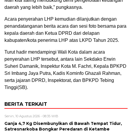
Mari kita saling mendukung demi pengelolaan keuangan
daerah yang lebih baik,” pungkasnya.
Acara penyerahan LHP kemudian dilanjutkan dengan
penandatanganan berita acara dan sesi foto bersama para
kepala daerah dan Ketua DPRD dari delapan
kabupaten/kota penerima LHP atas LKPD Tahun 2025.
Turut hadir mendampingi Wali Kota dalam acara
penyerahan LHP tersebut, antara lain Sekdako Erwin
Suheri Damanik, Inspektur Kota M. Fachri, Kepala BPKPD
Sri Imbang Jaya Putra, Kadis Kominfo Ghazali Rahman,
serta jajaran DPRD, Inspektorat, dan BPKPD Tebing
Tinggi(SB).
BERITA TERKAIT
Senin, 10 Agustus 2026 - 08:35 WIB
Ganja 4,7 Kg Disembunyikan di Bawah Tempat Tidur,
Satresnarkoba Bongkar Peredaran di Ketambe