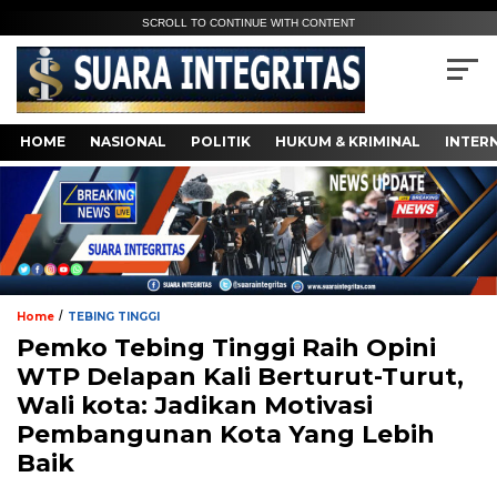
SCROLL TO CONTINUE WITH CONTENT
HOME
NASIONAL
POLITIK
HUKUM & KRIMINAL
INTER
/
Home
TEBING TINGGI
Pemko Tebing Tinggi Raih Opini
WTP Delapan Kali Berturut-Turut,
Wali kota: Jadikan Motivasi
Pembangunan Kota Yang Lebih
Baik